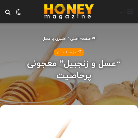
تغییر پ
جس
منو
صفحه اصلی
/
آشپزی با عسل
آشپزی با عسل
“عسل و زنجبیل” معجونی
پرخاصیت