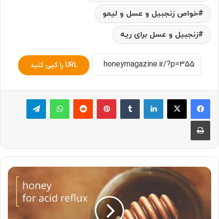
خواص زنجبیل و عسل و لیمو
زنجبیل و عسل برای ریه
URL را کپی کنید
لینکدین
‫تامبلر
پینترست
‫رددیت
واتس آپ
تلگرام
چاپ
درباره
ی
خواص
عسل
برای