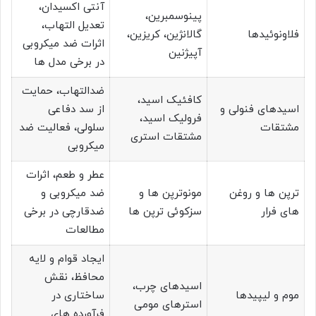
آنتی اکسیدان،
پینوسمبرین،
تعدیل التهاب،
فلاونوئیدها
گالانژین، کریزین،
اثرات ضد میکروبی
آپیژنین
در برخی مدل ها
ضدالتهاب، حمایت
کافئیک اسید،
اسیدهای فنولی و
از سد دفاعی
فرولیک اسید،
مشتقات
سلولی، فعالیت ضد
مشتقات استری
میکروبی
عطر و طعم، اثرات
ترپن ها و روغن
مونوترپن ها و
ضد میکروبی و
های فرار
سزکوئی ترپن ها
ضدقارچی در برخی
مطالعات
ایجاد قوام و لایه
محافظ، نقش
اسیدهای چرب،
موم و لیپیدها
ساختاری در
استرهای مومی
فرآورده های