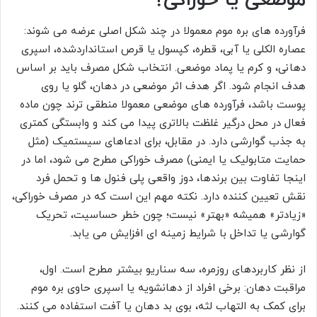
فرآورده های بره موم معمولا در چند شکل اصلی عرضه می شوند:
عصاره الکلی یا آبی، قطره، کپسول یا قرص استانداردشده، اسپری
دهانی، و کرم یا پماد موضعی. انتخاب شکل مصرف باید بر اساس
هدف انجام شود. اگر هدف اثر موضعی در دهان، گلو یا روی
پوست باشد، فرآورده های موضعی معمولا منطقی ترند چون ماده
فعال در محل درگیر غلظت بالاتری پیدا می کند و وابستگی کمتری
به جذب گوارشی دارد. در مقابل، برای ادعاهای سیستمیک (مثل
حمایت متابولیک یا ایمنی) مصرف خوراکی مطرح می شود، اما در
اینجا تفاوت بین برندها، دوز واقعی پلی فنول ها و تحمل فرد
نقش تعیین کننده دارد. نکته مهم این است که در مصرف خوراکی،
«زیادتر» همیشه «بهتر» نیست؛ چون خطر حساسیت، تحریک
گوارشی یا تداخل با شرایط زمینه ای افزایش می یابد.
از نظر کاربردهای روزمره، سه سناریو بیشتر مطرح است. اول،
مراقبت دهان: برخی افراد از دهانشویه یا اسپری حاوی بره موم
برای کمک به التهاب لثه، بوی بد دهان یا آفت استفاده می کنند.