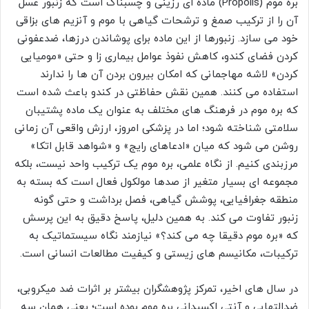
بره موم (Propolis) ماده ای رزینی و چسبناک است که زنبور عسل
آن را از ترکیب صمغ و ترشحات گیاهی با موم و آنزیم های بزاقی
خود می سازد. زنبورها از این ماده برای پوشاندن درزها، ضدعفونی
کردن فضای کندو، کاهش نفوذ عوامل بیماری زا و حتی «مومیایی
کردن» لاشه مهاجمانی که امکان بیرون بردن آن ها را ندارند
استفاده می کنند. همین نقش حفاظتی در کندو باعث شده است
که بره موم در فرهنگ های مختلف به عنوان یک ماده پشتیبان
سلامتی شناخته شود؛ اما در پزشکی امروز، ارزش واقعی آن زمانی
روشن می شود که میان «ادعاهای رایج» و «شواهد قابل اتکا»
مرزبندی کنیم. از نگاه علمی، بره موم یک ترکیب واحد نیست، بلکه
مجموعه ای بسیار متغیر از صدها مولکول فعال است که بسته به
منطقه جغرافیایی، پوشش گیاهی، فصل برداشت و حتی گونه
زنبور تفاوت می کند. به همین دلیل، پاسخ دقیق به این پرسش
که «بره موم دقیقا چه می کند؟» نیازمند نگاه سیستماتیک به
ترکیبات، مکانیسم های زیستی و کیفیت مطالعات انسانی است.
در سال های اخیر، تمرکز پژوهشگران بیشتر بر اثرات ضد میکروبی،
ضدالتهابی و آنتی اکسیدانی بره موم بوده است؛ یعنی همان سه