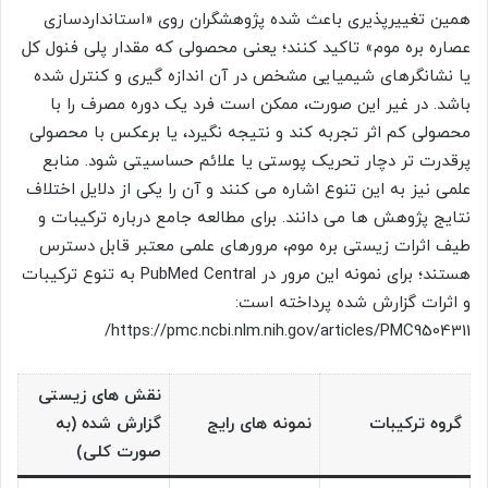
همین تغییرپذیری باعث شده پژوهشگران روی «استانداردسازی
عصاره بره موم» تاکید کنند؛ یعنی محصولی که مقدار پلی فنول کل
یا نشانگرهای شیمیایی مشخص در آن اندازه گیری و کنترل شده
باشد. در غیر این صورت، ممکن است فرد یک دوره مصرف را با
محصولی کم اثر تجربه کند و نتیجه نگیرد، یا برعکس با محصولی
پرقدرت تر دچار تحریک پوستی یا علائم حساسیتی شود. منابع
علمی نیز به این تنوع اشاره می کنند و آن را یکی از دلایل اختلاف
نتایج پژوهش ها می دانند. برای مطالعه جامع درباره ترکیبات و
طیف اثرات زیستی بره موم، مرورهای علمی معتبر قابل دسترس
هستند؛ برای نمونه این مرور در PubMed Central به تنوع ترکیبات
و اثرات گزارش شده پرداخته است:
https://pmc.ncbi.nlm.nih.gov/articles/PMC9504311/
نقش های زیستی
گروه ترکیبات
نمونه های رایج
گزارش شده (به
صورت کلی)