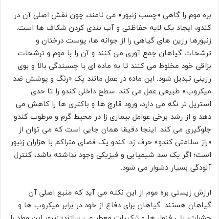
بره موم را گاهی «چسب زنبور» می نامند، چون نقش اصلی آن در
کندو، ایجاد یک لایه حفاظتی و آب بندی کردن شکاف ها است.
زنبورها رزین های گیاهی را از جوانه ها، پوست درختان و
ترشحات گیاهان جمع آوری می کنند و آن را با موم و ترشحات
بزاقی خود مخلوط می کنند تا به ماده ای با چسبندگی بالا و بوی
رزینی تبدیل شود. این ماده در عمل مانند یک «رنگ و پوشش ضد
میکروب» طبیعی عمل می کند: سطح داخلی کندو را تا حدی
استریل تر نگه می دارد، ورود قارچ ها و باکتری ها را کاهش می
دهد و از رشد برخی عوامل بیماری زا در محیط گرم و مرطوب کندو
جلوگیری می کند. اینجا دقیقا همان جایی است که می توان از
«راز سلامتی کندو» حرف زد: کندو یک فضای متراکم با هزاران زنبور
است؛ اگر یک سد شیمیایی و فیزیکی وجود نداشته باشد، کنترل
آلودگی بسیار دشوار می شود.
ارزش زیستی بره موم از این نکته می آید که منبع اصلی آن
گیاهان هستند. گیاهان برای دفاع از خود در برابر میکروب ها و
حشرات، پلی فنول ها و ترکیبات معطر می سازند؛ زنبور این مواد را