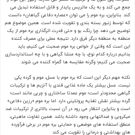
جمع می کند و به یک ماتریس پایدار و قابل استفاده تبدیل می
کند. بنابراین، بره موم را می توان «عصاره دفاعی گیاهان» دانست
که توسط زنبور بسته بندی و تقویت شده است. همین موضوع هم
توضیح می دهد چرا رنگ، بو و حتی قدرت اثرگذاری بره موم از یک
منطقه به منطقه دیگر فرق دارد. نتیجه عملی برای مصرف کننده
این است که وقتی از خواص بره موم صحبت می کنیم، باید
بدانیم درباره کدام نوع، با چه منشا گیاهی و با چه استانداردسازی
صحبت می کنیم؛ وگرنه مقایسه ها گمراه کننده می شوند.
نکته مهم دیگر این است که بره موم با عسل، موم و گرده یکی
نیست. عسل بیشتر یک ماده غذایی قندی با آنزیم ها و ترکیبات
گیاهی محدودتر است؛ موم عمدتا ساختاری و چربی مانند است؛
گرده بیشتر نقش تغذیه پروتئینی دارد. اما بره موم «رزین دفاعی»
است و بنابراین انتظار می رود در آن نسبت بالاتری از ترکیبات ضد
میکروبی و ضدالتهابی وجود داشته باشد. همین تفاوت ماهیتی،
منطق استفاده های موضعی و حمایتی بره موم در برخی فرآورده
های بهداشتی و درمانی را تقویت می کند.