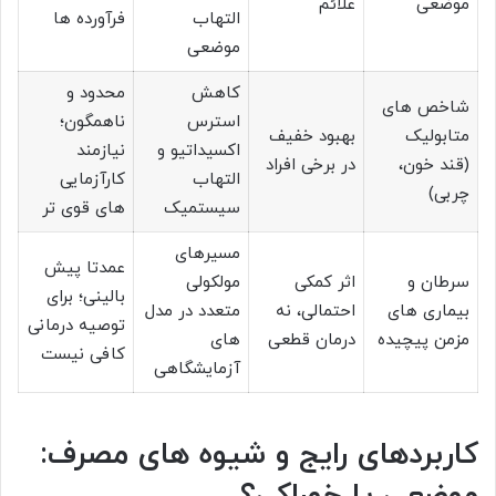
موضعی
علائم
التهاب
فرآورده ها
موضعی
کاهش
محدود و
شاخص های
استرس
ناهمگون؛
متابولیک
بهبود خفیف
اکسیداتیو و
نیازمند
(قند خون،
در برخی افراد
التهاب
کارآزمایی
چربی)
سیستمیک
های قوی تر
مسیرهای
عمدتا پیش
سرطان و
اثر کمکی
مولکولی
بالینی؛ برای
بیماری های
احتمالی، نه
متعدد در مدل
توصیه درمانی
مزمن پیچیده
درمان قطعی
های
کافی نیست
آزمایشگاهی
کاربردهای رایج و شیوه های مصرف:
موضعی یا خوراکی؟