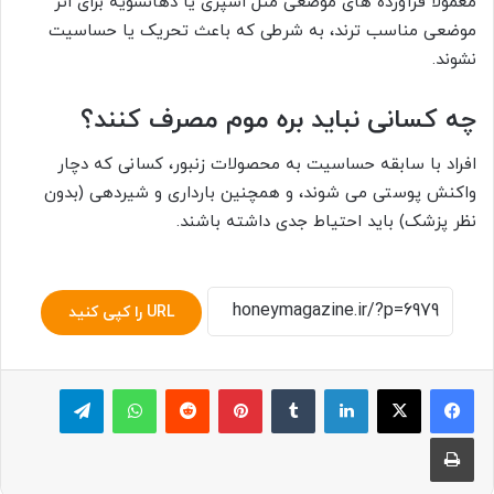
معمولا فرآورده های موضعی مثل اسپری یا دهانشویه برای اثر
موضعی مناسب ترند، به شرطی که باعث تحریک یا حساسیت
نشوند.
چه کسانی نباید بره موم مصرف کنند؟
افراد با سابقه حساسیت به محصولات زنبور، کسانی که دچار
واکنش پوستی می شوند، و همچنین بارداری و شیردهی (بدون
نظر پزشک) باید احتیاط جدی داشته باشند.
URL را کپی کنید
لینکدین
‫تامبلر
پینترست
‫رددیت
واتس آپ
تلگرام
چاپ