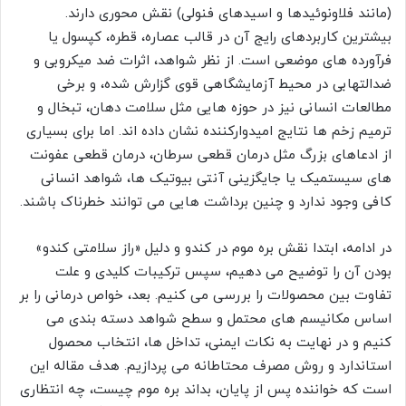
(مانند فلاونوئیدها و اسیدهای فنولی) نقش محوری دارند.
بیشترین کاربردهای رایج آن در قالب عصاره، قطره، کپسول یا
فرآورده های موضعی است. از نظر شواهد، اثرات ضد میکروبی و
ضدالتهابی در محیط آزمایشگاهی قوی گزارش شده، و برخی
مطالعات انسانی نیز در حوزه هایی مثل سلامت دهان، تبخال و
ترمیم زخم ها نتایج امیدوارکننده نشان داده اند. اما برای بسیاری
از ادعاهای بزرگ مثل درمان قطعی سرطان، درمان قطعی عفونت
های سیستمیک یا جایگزینی آنتی بیوتیک ها، شواهد انسانی
کافی وجود ندارد و چنین برداشت هایی می توانند خطرناک باشند.
در ادامه، ابتدا نقش بره موم در کندو و دلیل «راز سلامتی کندو»
بودن آن را توضیح می دهیم، سپس ترکیبات کلیدی و علت
تفاوت بین محصولات را بررسی می کنیم. بعد، خواص درمانی را بر
اساس مکانیسم های محتمل و سطح شواهد دسته بندی می
کنیم و در نهایت به نکات ایمنی، تداخل ها، انتخاب محصول
استاندارد و روش مصرف محتاطانه می پردازیم. هدف مقاله این
است که خواننده پس از پایان، بداند بره موم چیست، چه انتظاری