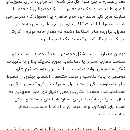
مقدار عصاره یا پلی فنول کل ذکر شده؟ آیا فرآورده دارای مجوزهای
لازم و اطلاعات تولیدکننده معتبر است؟ محصولاتی که فقط با
عبارت های کلی مانند «بره موم خالص» یا «معجزه گر» معرفی می
شوند، معمولا اطلاعات کافی برای ارزیابی علمی نمی دهند. در
مقابل، فرآورده های استانداردشده که مقدار ماده موثره را گزارش
می کنند، از نظر کنترل کیفیت یک قدم جلوترند.
دومین معیار، تناسب شکل محصول با هدف مصرف است. برای
سلامت دهان، اسپری یا دهانشویه بدون تحریک بالا و با ترکیبات
کمکی ملایم می تواند مناسب تر باشد. برای پوست، کرم های
موضعی با پایه مناسب و درصد مشخص، انتخاب بهتری از مخلوط
های نامعلوم خانگی هستند. برای مصرف خوراکی، کپسول یا قرص
استانداردشده معمولا امکان دوزدهی دقیق تری دارد. همچنین به
حلال عصاره توجه کنید: برخی عصاره ها الکلی هستند و ممکن
است برای کودکان، برخی بیماران یا افراد با حساسیت دهانی
مناسب نباشند.
در نهایت، معیار سوم «واقع بینی در انتظار» است. محصول خوب