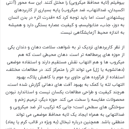
بیوفیلم (لایه محافظ میکروبی) را مختل کنند. این سه محور (آنتی
اکسیدان، ضدالتهاب، ضد میکروب) پایه بسیاری از کاربردهای
پیشنهادی است. اما باید توجه کرد که «قدرت اثر» در بدن انسان
به دوز، جذب، متابولیسم، و کیفیت عصاره بستگی دارد و همیشه
به اندازه محیط آزمایشگاهی نیست.
از نظر کاربردهای نزدیک تر به شواهد، سلامت دهان و دندان یکی
از حوزه های پرمطالعه تر است. دهان محیطی است که هم
میکروب ها و هم التهاب نقش مستقیم دارند و استفاده موضعی
(دهانشویه یا ژل) می تواند اثر را متمرکز کند. در مطالعات مختلف،
استفاده از فرآورده های حاوی بره موم با کاهش پلاک، بهبود
التهاب لثه یا کمک به بهبود آفت های دهانی گزارش شده است،
هرچند کیفیت و طراحی مطالعات یکسان نیست و استاندارد نبودن
محصولات مقایسه را سخت می کند. حوزه دیگر، ترمیم زخم و
سوختگی های سطحی است؛ جایی که ترکیب اثر ضد میکروبی و
ضدالتهابی به همراه ایجاد یک لایه محافظ موضعی می تواند
منطقی باشد. همچنین درباره تبخال (به ویژه در قالب کرم یا پماد)