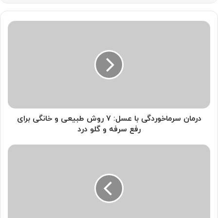
درمان
سرماخوردگی
با
عسل:
۷
روش
طبیعی
و
خانگی
برای
درمان سرماخوردگی با عسل: ۷ روش طبیعی و خانگی برای
رفع
رفع سرفه و گلو درد
سرفه
و
جدیدترین
گلو
فرآورده
درد
های
ارگانیک
زنبور
عسل
و