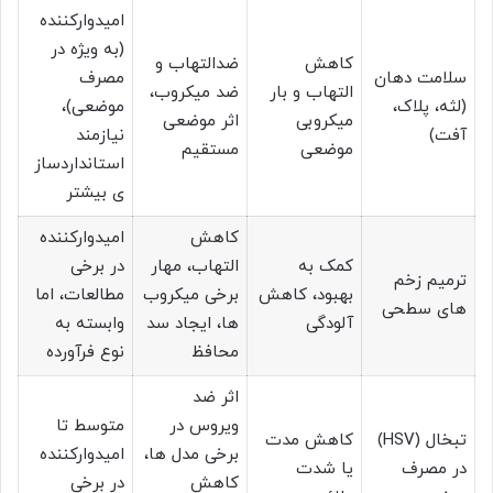
امیدوارکننده
(به ویژه در
کاهش
ضدالتهاب و
سلامت دهان
مصرف
التهاب و بار
ضد میکروب،
(لثه، پلاک،
موضعی)،
میکروبی
اثر موضعی
آفت)
نیازمند
موضعی
مستقیم
استانداردساز
ی بیشتر
کاهش
امیدوارکننده
کمک به
التهاب، مهار
در برخی
ترمیم زخم
بهبود، کاهش
برخی میکروب
مطالعات، اما
های سطحی
آلودگی
ها، ایجاد سد
وابسته به
محافظ
نوع فرآورده
اثر ضد
ویروس در
متوسط تا
تبخال (HSV)
کاهش مدت
برخی مدل ها،
امیدوارکننده
در مصرف
یا شدت
کاهش
در برخی