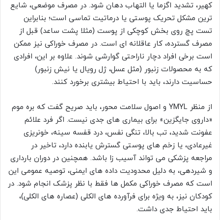
کهیر، تشدید اگزما یا التهاب دهان شود. در مصرف موضعی، شایع
ترین مشکل تحریک پوستی یا درماتیت تماسی است؛ بنابراین
تست پچ روی بخش کوچکی از پوست (مثلا پشت ساعد) قبل از
مصرف گسترده، کار عاقلانه ای است. در مصرف خوراکی نیز ممکن
است برخی افراد دچار ناراحتی گوارشی شوند. علاوه بر این، افرادی
که به محصولات زنبور (مثل عسل، ژل رویال یا نیش زنبور)
حساسیت دارند، باید با احتیاط بیشتری برخورد کنند.
از منظر YMYL و اصول سلامت محور، باید صریح گفت که بره موم
«داروی جایگزین» برای بیماری های جدی نیست. اگر فرد علائم
عفونت شدید، تب بالا، تنگی نفس، درد قفسه سینه، خونریزی
غیرعادی، یا زخم های پوستی گسترش یابنده دارد، تاخیر در
مراجعه پزشکی می تواند آسیب زا باشد. همچنین در دوران بارداری
و شیردهی، به دلیل محدودیت داده های ایمنی، توصیه عمومی این
است که مصرف خوراکی مکمل ها فقط با نظر پزشک انجام شود. در
کودکان نیز، به ویژه برای فرآورده های الکلی (عصاره های الکلی)،
باید احتیاط جدی داشت.