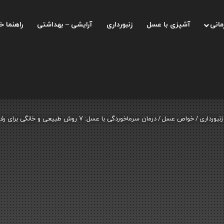
مانی
آشپزی با عسل
زنبورداری
آرایشی – بهداشتی
راهنما خ
زنبورداری
/
خواص عسل
/
درمان سرماخوردگی با عسل: ۷ روش طبیعی و خانگی برای رفع سرفه و گلو درد