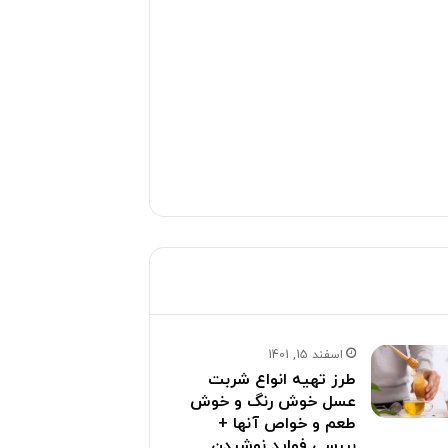
اسفند 15, 1401
طرز تهیه انواع شربت
عسل خوش رنگ و خوش
طعم و خواص آنها +
بررسی فواید نوشیدن