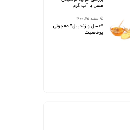
عسل با آب گرم
اسفند 25, 1400
“عسل و زنجبیل” معجونی
پرخاصیت