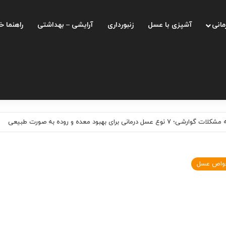
مانی
آشپزی با عسل
زنبورداری
آرایشی – بهداشتی
راهنما خ
واقعا نوشیدنی سم زدا و انرژی بخش است و چه فواید و مضراتی دارد
واص عسل