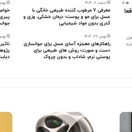
5
اسفند 2, 1404
بهمن 29, 
عا
معرفی 7 مرطوب کننده طبیعی خانگی با
خواص 
عسل برای مو و پوست؛ درمان خشکی، وزی و
پیری
کدری بدون مواد شیمیایی
جوان
بهمن 27, 1404
بهمن 26, 
ای
راهکارهای معجزه آسای عسل برای جوانسازی
تاثیر
خته
دست و صورت؛ روش های طبیعی برای
پژوهش
پوستی نرم، شاداب و بدون چروک
دیابت