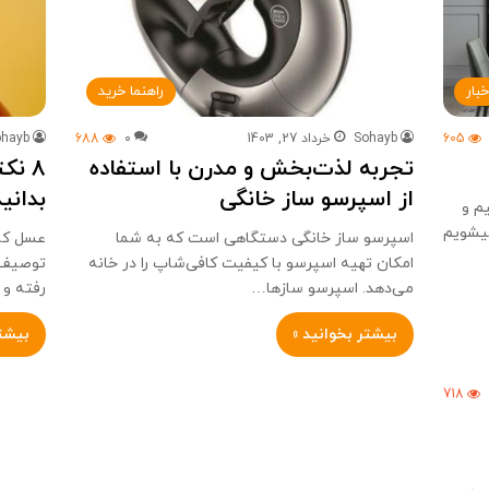
خبار
راهنما خرید
605
Sohayb
خرداد 27, 1403
0
688
ohayb
تجربه لذت‌بخش و مدرن با استفاده
8 نک
از اسپرسو ساز خانگی
بدانید
م و
میشویم
اسپرسو ساز خانگی دستگاهی است که به شما
عسل که
امکان تهیه اسپرسو با کیفیت کافی‌شاپ را در خانه
توصیف م
می‌دهد. اسپرسو سازها…
رفته و
بیشتر بخوانید »
بیشتر
718