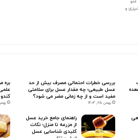
منو
شپزی و
بررسی خطرات احتمالی مصرف بیش از حد
بره م
 معده
عسل طبیعی؛ چه مقدار عسل برای سلامتی
علمی 
مفید است و از چه زمانی مضر می شود؟
کندو
بهمن 25, 1404
بهمن 13, 
وش طبیعی
راهنمای جامع خرید عسل
از مزرعه تا منزل؛ نکات
کلیدی شناسایی عسل