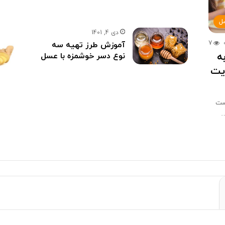
ل
دی 4, 1401
7
آموزش طرز تهیه سه
ه
نوع دسر خوشمزه با عسل
ویت
فست
…