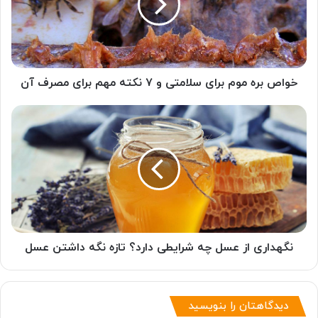
سلامتی
و
٧
نکته
مهم
برای
خواص بره موم برای سلامتی و ٧ نکته مهم برای مصرف آن
مصرف
آن
نگهداری
از
عسل
چه
شرایطی
دارد؟
تازه
نگه
داشتن
عسل
نگهداری از عسل چه شرایطی دارد؟ تازه نگه داشتن عسل
دیدگاهتان را بنویسید