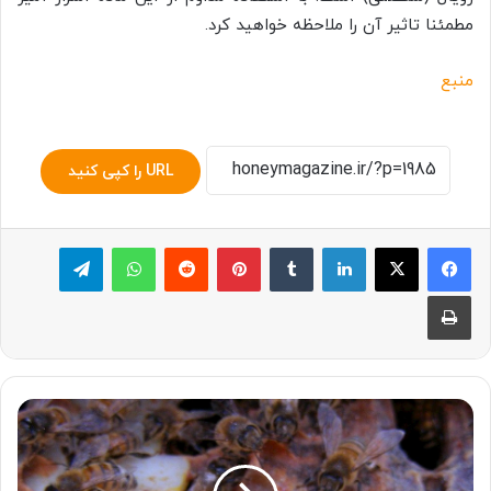
مطمئنا تاثیر آن را ملاحظه خواهید کرد.
منبع
URL را کپی کنید
لینکدین
‫تامبلر
پینترست
‫رددیت
واتس آپ
تلگرام
چاپ
خواص
بره
موم
برای