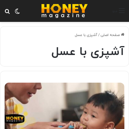
تغییر پ
جس
منو
صفحه اصلی
/
آشپزی با عسل
آشپزی با عسل