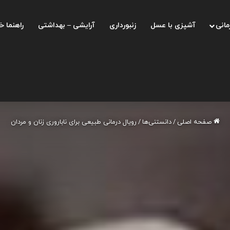
مانی
آشپزی با عسل
زنبورداری
آرایشی – بهداشتی
راهنما خ
صفحه اصلی
/
دانستنی‌ها
/
رویال درمانی طبیعی برای ناباروری زنان و مردان