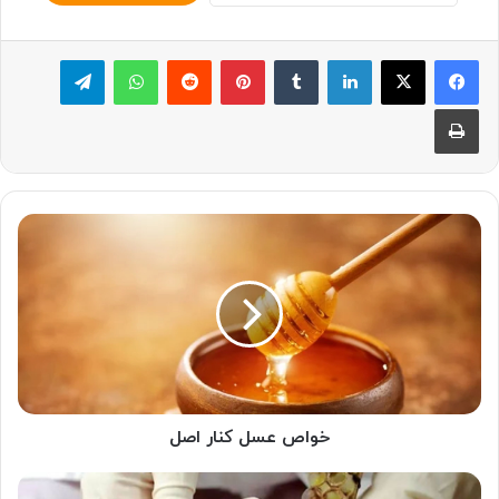
لینکدین
‫تامبلر
پینترست
‫رددیت
واتس آپ
تلگرام
چاپ
خواص
عسل
کنار
اصل
خواص عسل کنار اصل
رویال