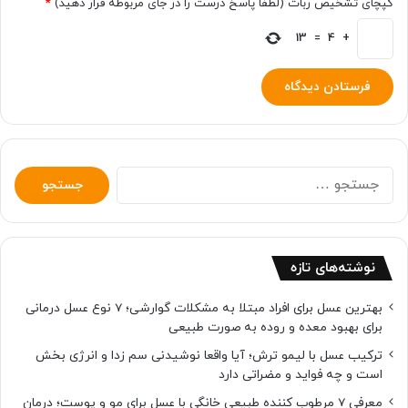
کپچای تشخیص ربات (لطفا پاسخ درست را در جای مربوطه قرار دهید)
*
13
=
4
+
جستجو
برای:
نوشته‌های تازه
بهترین عسل برای افراد مبتلا به مشکلات گوارشی؛ 7 نوع عسل درمانی
برای بهبود معده و روده به صورت طبیعی
ترکیب عسل با لیمو ترش؛ آیا واقعا نوشیدنی سم زدا و انرژی بخش
است و چه فواید و مضراتی دارد
معرفی 7 مرطوب کننده طبیعی خانگی با عسل برای مو و پوست؛ درمان