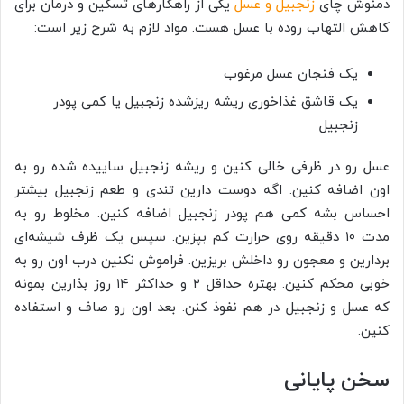
دمنوش چای
زنجبیل و عسل
یکی از راهکارهای تسکین و درمان برای
کاهش التهاب روده با عسل هست. مواد لازم به شرح زیر است:
یک فنجان عسل مرغوب
یک قاشق غذاخوری ریشه ریزشده زنجبیل یا کمی پودر
زنجبیل
عسل رو در ظرفی خالی کنین و ریشه زنجبیل ساییده شده رو به
اون اضافه کنین. اگه دوست دارین تندی و طعم زنجبیل بیشتر
احساس بشه کمی هم پودر زنجبیل اضافه کنین. مخلوط رو به
مدت ۱۰ دقیقه روی حرارت کم بپزین. سپس یک ظرف شیشه‌ای
بردارین و معجون رو داخلش بریزین. فراموش نکنین درب اون رو به
خوبی محکم کنین. بهتره حداقل ۲ و حداکثر ۱۴ روز بذارین بمونه
که عسل و زنجبیل در هم نفوذ کنن. بعد اون رو صاف و استفاده
کنین.
سخن پایانی