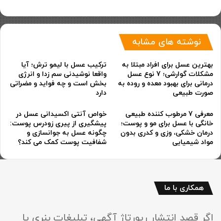
نوشته های مشابه
بهترین عسل برای افراد مبتلا به
ترکیب عسل با لیمو ترش؛ آیا
مشکلات گوارشی؛ 7 نوع عسل
واقعا نوشیدنی سم زدا و انرژی
درمانی برای بهبود معده و روده به
بخش است و چه فواید و مضراتی
صورت طبیعی
دارد
معرفی 7 مرطوب کننده طبیعی
خواص آنتی اکسیدانی عسل در
خانگی با عسل برای مو و پوست؛
پیشگیری از پیری زودرس پوست:
درمان خشکی، وزی و کدری بدون
چگونه عسل به جوانسازی و
مواد شیمیایی
شفافیت پوست کمک می کند؟
همکاری با ما
اگر قصد انتشار رپورتاژ آگهی، تبلیغات بنری یا