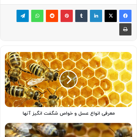
لینکدین
‫تامبلر
پینترست
‫رددیت
واتس آپ
تلگرام
چاپ
معرفی
انواع
عسل
و
خواص
شگفت
انگیز
آنها
معرفی انواع عسل و خواص شگفت انگیز آنها
همه
چیز