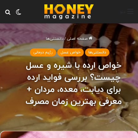
تغییر پ
جس
منو
صفحه اصلی
/
دانستنی‌ها
دانستنی‌ها
خواص عسل
رژیم درمانی
خواص ارده با شیره و عسل
چیست؟ بررسی فواید ارده
برای دیابت، معده، مردان +
معرفی بهترین زمان مصرف