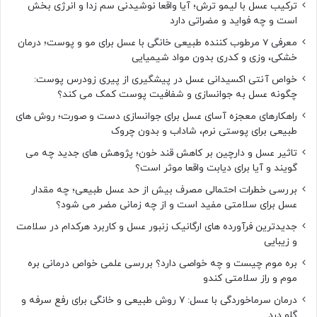
ترکیب عسل با لیمو ترش؛ آیا واقعا نوشیدنی سم زدا و انرژی بخش
است و چه فواید و مضراتی دارد
معرفی 7 مرطوب کننده طبیعی خانگی با عسل برای مو و پوست؛ درمان
خشکی، وزی و کدری بدون مواد شیمیایی
خواص آنتی اکسیدانی عسل در پیشگیری از پیری زودرس پوست:
چگونه عسل به جوانسازی و شفافیت پوست کمک می کند؟
راهکارهای معجزه آسای عسل برای جوانسازی دست و صورت؛ روش های
طبیعی برای پوستی نرم، شاداب و بدون چروک
تاثیر عسل و دارچین بر کاهش قند خون؛ پژوهش های جدید چه می
گویند و آیا برای دیابت واقعا موثر است؟
بررسی خطرات احتمالی مصرف بیش از حد عسل طبیعی؛ چه مقدار
عسل برای سلامتی مفید است و از چه زمانی مضر می شود؟
جدیدترین فرآورده های ارگانیک زنبور عسل و کاربرد هرکدام در سلامت
و زیبایی
بره موم چیست و چه خواصی دارد؟ بررسی علمی خواص درمانی بره
موم و راز سلامتی کندو
درمان سرماخوردگی با عسل: ۷ روش طبیعی و خانگی برای رفع سرفه و
گلو درد