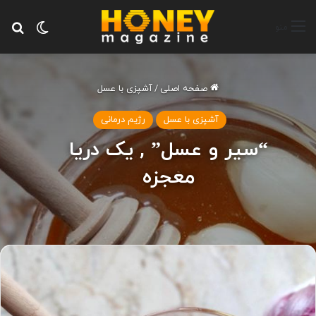
تغییر پ
جس
منو
صفحه اصلی
/
آشپزی با عسل
آشپزی با عسل
رژیم درمانی
“سیر و عسل” , یک دریا
معجزه