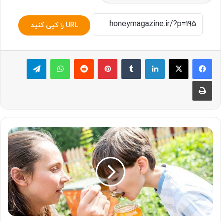
URL را کپی کنید
لینکدین
‫تامبلر
پینترست
‫رددیت
واتس آپ
تلگرام
چاپ
خواص
عسل
برای
کودکان