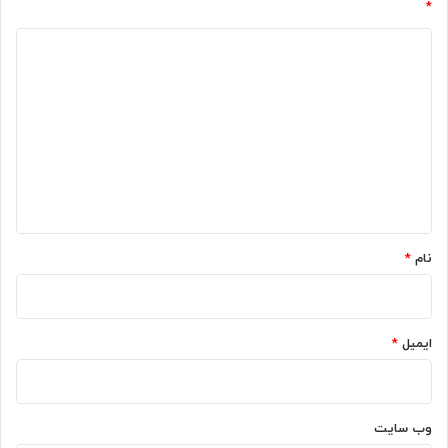
*
د
ی
د
گ
ا
ه
*
نام
*
ایمیل
*
وب‌ سایت