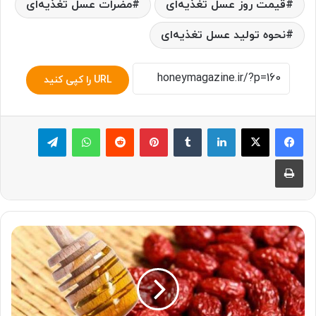
قیمت روز عسل تغذیه‌ای
مضرات عسل تغذیه‌ای
نحوه تولید عسل تغذیه‌ای
URL را کپی کنید
لینکدین
‫تامبلر
پینترست
‫رددیت
واتس آپ
تلگرام
چاپ
درباره
عسل
عناب
و
خواص
آن