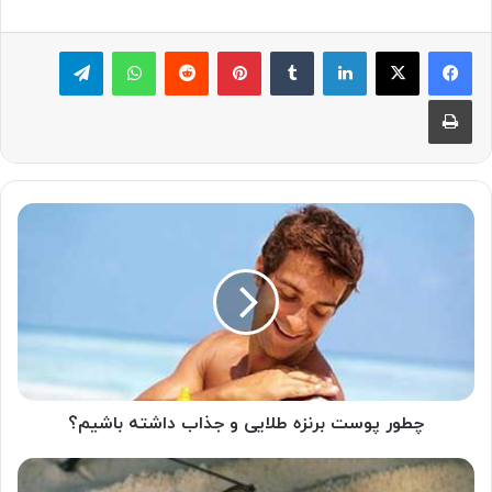
لینکدین
‫تامبلر
پینترست
‫رددیت
واتس آپ
تلگرام
چاپ
چطور
پوست
برنزه
طلایی
و
جذاب
داشته
باشیم؟
چطور پوست برنزه طلایی و جذاب داشته باشیم؟
باورهای
غلط