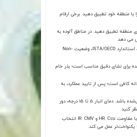
را با منطقه خود تطبیق دهید. برخی ارقام
HR/I را با سابقه بیماری منطقه تطبیق دهید. در مناطق آلوده به
ش می دهد.
گواهی‌ها و برچسب: گزارش قوه نامیه، خلوص ژنتیکی، استاندارد ISTA/OECD، وضعیت Non-
(Pelleted/Film-coated) یا پرایم‌شده برای نشای دقیق مناسب است؛ بذر خام
خرید: برای آزمون، بسته‌های کوچک 100 تا 1000 دانه کافی است؛ پس از تایید عملکرد، به
اعتبار تامین‌کننده: زنجیره نگهداری و ارسال باید کنترل‌شده باشد. دمای انبار 5 تا 15 درجه، دور
ر کنید.
نمونه عملی: برای خیار گلخانه‌ای در اقلیم گرم، رقم F1 با مقاومت HR: Ccu و IR: CMV انتخاب
یکنواخت‌تر عمل می کند.