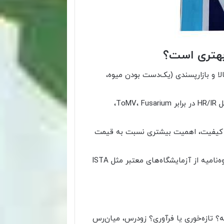
بهتری است؟
 با پتانسیل عملکرد بالا و بازارپسندی (یک‌دست بودن میوه،
وقتی مقاومت‌های ژنتیکی به بیماری‌ها نیاز است؛ مثل HR/IR در برابر ToMV، Fusarium،
ت کیفیت، اهمیت بیشتری نسبت به قیمت
زمانی که شناسنامه رقم، Seed lot و گزارش آزمون قوه‌نامیه از آزمایشگاه‌های معتبر مثل ISTA
 تازه‌خوری یا فرآوری؟ زودرس، میان‌رس