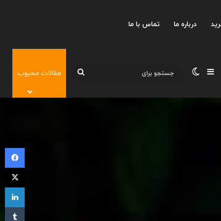
رید
درباره ما
تماس با ما
نوارکناری
تغییر پوسته
جستجو
مقالات محبوب
برای
فی
X
لی
‫تا