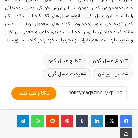
عسل گون علاوه برخواصی که عسل های طبیعی دارند به
خاطروجودخواص گون موجود در آن ارزش خوراکی وطبی دوچندانی
را داراست. این عسل یکی از انواع عسل های تک گله است که از گل
گون تهیه می شود (مخصوصا گونه های معمول آن). این عسل
مانند گیاه مولدش دارای رایحه است و بوی خاص و طعمی بی نظیر
و شدید دارد. شما هم نظرات و تجربیات خود را در کامنت بنویسید.
انواع عسل گون
طبع عسل گون
عسل آویشن
قیمت عسل گون
URL را کپی کنید
لینکدین
‫تامبلر
پینترست
‫رددیت
واتس آپ
تلگرام
چاپ