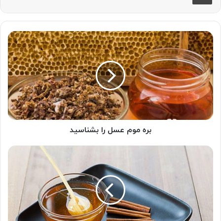
بره
موم
عسل
را
بشناسید
بره موم عسل را بشناسید
کیمیایی
به
نام
عسل
و
دارچین