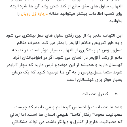
التهاب سلول های مغز، مانع از کند شدن رشد آن ها شود.البته
برای کسب اطلاعات بیشتر میتوانید مقاله
درباره ژل رویال
را
بخوانید.
این التهاب منجر به از بین رفتن سلول های مغز بیشتری می شود
و به طور تدریحی علائم آلزایمر را بدتر می کند. مصرف منظم
عسل‌بینوس در پیشگیری از التهاب بسیار موثر است. در نتیجه
مانع از رشد آلزایمر در انسان می شود. اگر در اطرافیانتان افراد
کهنسال دارید و همیشه از این موضوع ترس دارید که دچار آلزایمر
شوند حتما عسل‌بینوس را به آن ها توصیه کنید که یک درمان
بسیار موثر برای کهنسالان است.
کنترل عصبانت
همه ما عصبانيت را احساس كرده ايم و مي دانيم كه چيست.
عصبانيت عموما” رفتار كاملا” طبيعي انسان ها است. اما زماني
كه عصبانيت خارج از كنترل و ويرانگر باشد، مي تواند مشكلاتي