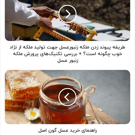
زدن
ملکه
زنبورعسل
جهت
تولید
ملکه
از
نژاد
طریقه پیوند زدن ملکه زنبورعسل جهت تولید ملکه از نژاد
خوب
خوب چگونه است؟ + بررسی تکنیک‌های پرورش ملکه
چگونه
زنبور عسل
است؟
+
راهنمای
بررسی
خرید
تکنیک‌های
عسل
پرورش
گون
ملکه
اصل
زنبور
عسل
راهنمای خرید عسل گون اصل