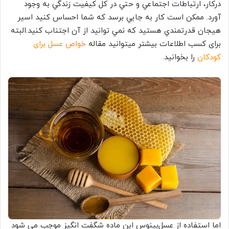
دركار، ارتباطات اجتماعي و حتي در كل كيفيت زندگي به وجود
آورد. ممكن است كار به جايي برسد كه شما احساس كنيد اسير
هيجان قدرتمندي هستيد كه نمي توانيد از آن اجتناب كنيد.البته
برای کسب اطلاعات بیشتر میتوانید مقاله
خواص عسل برای
کودکان
را بخوانید.
اما استفاده از عسل‌بینوس این ماده شگفت انگیز موجب می شود