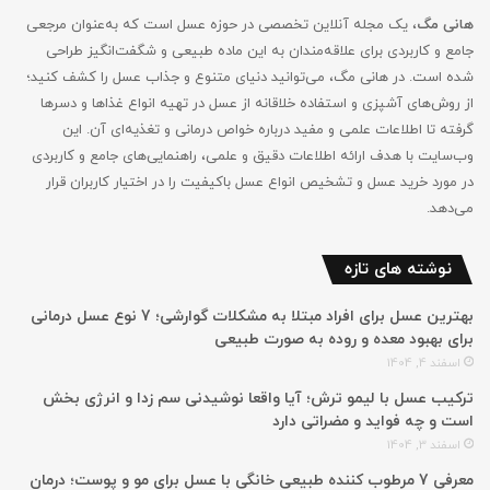
هانی مگ
، یک مجله آنلاین تخصصی در حوزه عسل است که به‌عنوان مرجعی
جامع و کاربردی برای علاقه‌مندان به این ماده طبیعی و شگفت‌انگیز طراحی
شده است. در هانی مگ، می‌توانید دنیای متنوع و جذاب عسل را کشف کنید؛
از روش‌های آشپزی و استفاده خلاقانه از عسل در تهیه انواع غذاها و دسرها
گرفته تا اطلاعات علمی و مفید درباره خواص درمانی و تغذیه‌ای آن. این
وب‌سایت با هدف ارائه اطلاعات دقیق و علمی، راهنمایی‌های جامع‌ و کاربردی
در مورد خرید عسل و تشخیص انواع عسل باکیفیت را در اختیار کاربران قرار
می‌دهد.
نوشته های تازه
بهترین عسل برای افراد مبتلا به مشکلات گوارشی؛ 7 نوع عسل درمانی
برای بهبود معده و روده به صورت طبیعی
اسفند 4, 1404
ترکیب عسل با لیمو ترش؛ آیا واقعا نوشیدنی سم زدا و انرژی بخش
است و چه فواید و مضراتی دارد
اسفند 3, 1404
معرفی 7 مرطوب کننده طبیعی خانگی با عسل برای مو و پوست؛ درمان