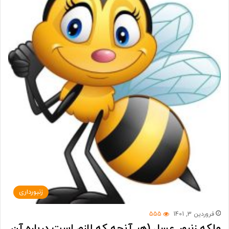
زنبورداری
فروردین 3, 1401
555
ملکه زنبور عسل (هر آنچه که لازم است درباره آن