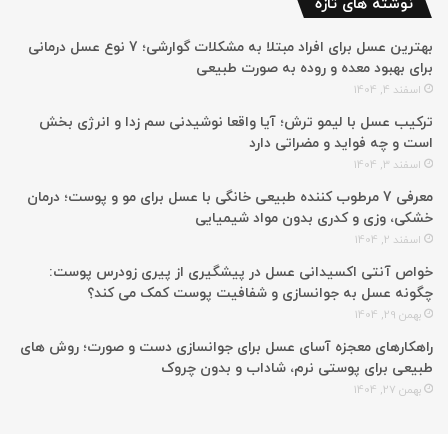
نوشته های تازه
بهترین عسل برای افراد مبتلا به مشکلات گوارشی؛ 7 نوع عسل درمانی
برای بهبود معده و روده به صورت طبیعی
اسفند 4, 1404
ترکیب عسل با لیمو ترش؛ آیا واقعا نوشیدنی سم زدا و انرژی بخش
است و چه فواید و مضراتی دارد
اسفند 3, 1404
معرفی 7 مرطوب کننده طبیعی خانگی با عسل برای مو و پوست؛ درمان
خشکی، وزی و کدری بدون مواد شیمیایی
اسفند 2, 1404
خواص آنتی اکسیدانی عسل در پیشگیری از پیری زودرس پوست:
چگونه عسل به جوانسازی و شفافیت پوست کمک می کند؟
بهمن 29, 1404
راهکارهای معجزه آسای عسل برای جوانسازی دست و صورت؛ روش های
طبیعی برای پوستی نرم، شاداب و بدون چروک
بهمن 27, 1404