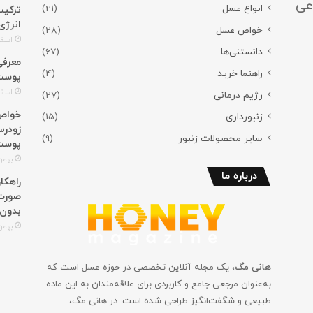
عی
انواع عسل
(21)
ترکیب
انرژی
خواص عسل
(28)
اسفند 3,
دانستنی‌ها
(67)
راهنما خرید
(4)
پوست؛
اسفند 2,
رژیم درمانی
(27)
خواص 
زنبورداری
(15)
زودرس
سایر محصولات زنبور
(9)
پوست
بهمن 29, 4
درباره ما
راهکا
صورت؛
بدون
بهمن 27, 4
هانی مگ
، یک مجله آنلاین تخصصی در حوزه عسل است که
به‌عنوان مرجعی جامع و کاربردی برای علاقه‌مندان به این ماده
طبیعی و شگفت‌انگیز طراحی شده است. در هانی مگ،