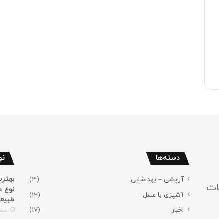
دسته‌ها
نو
آرایشی – بهداشتی
(3)
ات
نوع ع
آشپزی با عسل
(12)
طبیع
اخبار
(17)
اسفند 4,