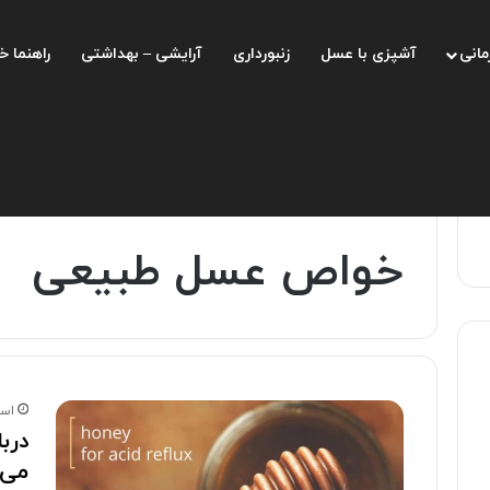
مانی
آشپزی با عسل
زنبورداری
آرایشی – بهداشتی
راهنما خ
صفحه اصلی
/
خواص عسل طبیعی
خواص عسل طبیعی
اسفند 
درب
می 