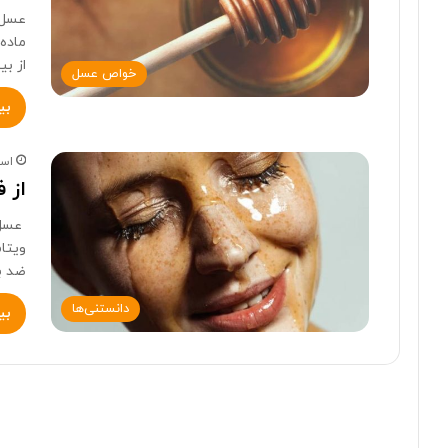
عسل 
ماده‌
از ب
خواص عسل
بی
اسفند
از 
عسل خ
ویتا
ضد ب
دانستنی‌ها
بی