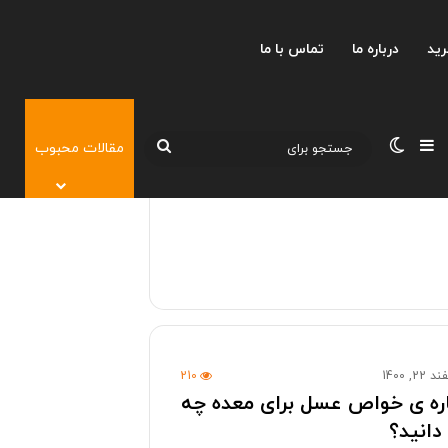
رید
درباره ما
تماس با ما
نوارکناری
تغییر پوسته
جستجو
مقالات محبوب
برای
22, 1400
210
اره ی خواص عسل برای معده چه
دانید؟