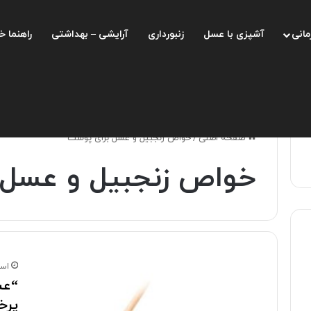
مانی
آشپزی با عسل
زنبورداری
آرایشی – بهداشتی
راهنما خ
صفحه اصلی
/
خواص زنجبیل و عسل برای پوست
خواص زنجبیل و عسل 
اسفند 
“عس
پرخ