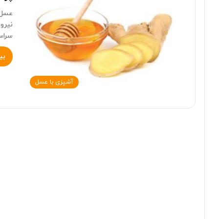
عسل 
نیرو
سراس
بی
آشپزی با عسل