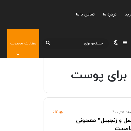
رید
درباره ما
تماس با ما
نوارکناری
تغییر پوسته
جستجو
مقالات محبوب
برای
برای پوست
25, 1400
694
ل و زنجبیل” معجونی
اصیت