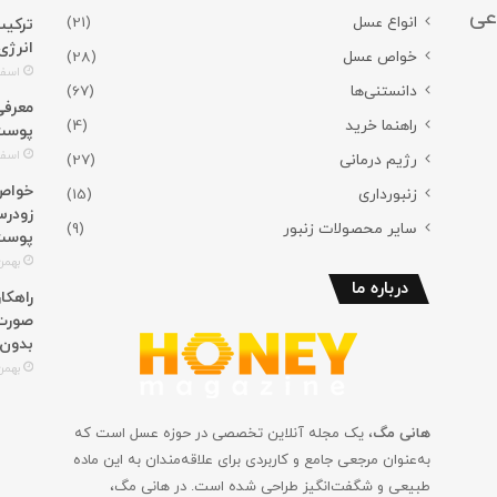
عی
انواع عسل
(21)
ترکیب
انرژی
خواص عسل
(28)
اسفند 3,
دانستنی‌ها
(67)
راهنما خرید
(4)
پوست؛
اسفند 2,
رژیم درمانی
(27)
خواص 
زنبورداری
(15)
زودرس
سایر محصولات زنبور
(9)
پوست
بهمن 29, 4
درباره ما
راهکا
صورت؛
بدون
بهمن 27, 4
هانی مگ
، یک مجله آنلاین تخصصی در حوزه عسل است که
به‌عنوان مرجعی جامع و کاربردی برای علاقه‌مندان به این ماده
طبیعی و شگفت‌انگیز طراحی شده است. در هانی مگ،