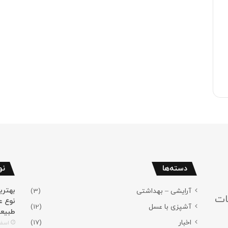
دسته‌ها
نو
آرایشی – بهداشتی
(3)
ات
نوع ع
آشپزی با عسل
(12)
طبیع
اخبار
(17)
اسفند 4,