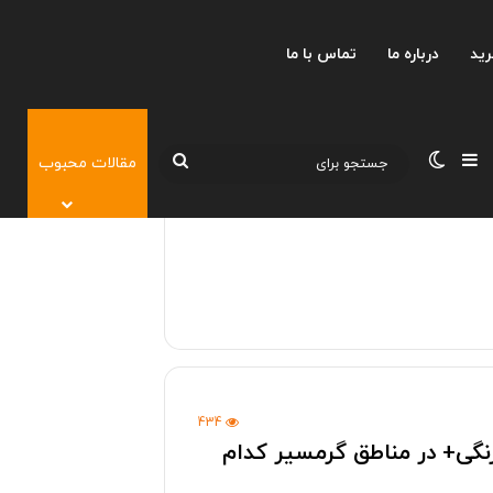
رید
درباره ما
تماس با ما
نوارکناری
تغییر پوسته
جستجو
مقالات محبوب
برای
434
رنگی+ در مناطق گرمسیر کدام