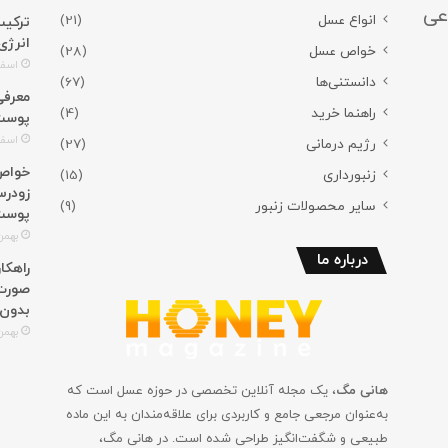
عی
انواع عسل
(21)
ترکیب
انرژی
خواص عسل
(28)
اسفند 3,
دانستنی‌ها
(67)
راهنما خرید
(4)
پوست؛
اسفند 2,
رژیم درمانی
(27)
خواص 
زنبورداری
(15)
زودرس
سایر محصولات زنبور
(9)
پوست
بهمن 29, 4
درباره ما
راهکا
صورت؛
بدون
بهمن 27, 4
هانی مگ
، یک مجله آنلاین تخصصی در حوزه عسل است که
به‌عنوان مرجعی جامع و کاربردی برای علاقه‌مندان به این ماده
طبیعی و شگفت‌انگیز طراحی شده است. در هانی مگ،