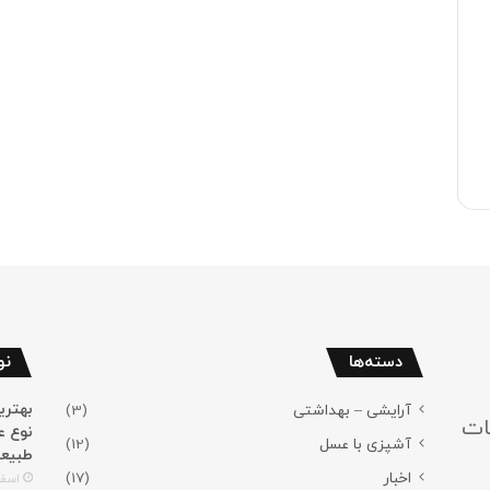
دسته‌ها
نو
آرایشی – بهداشتی
(3)
ات
نوع ع
آشپزی با عسل
(12)
طبیع
اخبار
(17)
اسفند 4,