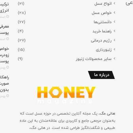
عی
انواع عسل
(21)
ترکیب
انرژی
خواص عسل
(28)
اسفند 3,
دانستنی‌ها
(67)
راهنما خرید
(4)
پوست؛
اسفند 2,
رژیم درمانی
(27)
خواص 
زنبورداری
(15)
زودرس
سایر محصولات زنبور
(9)
پوست
بهمن 29, 4
درباره ما
راهکا
صورت؛
بدون
بهمن 27, 4
هانی مگ
، یک مجله آنلاین تخصصی در حوزه عسل است که
به‌عنوان مرجعی جامع و کاربردی برای علاقه‌مندان به این ماده
طبیعی و شگفت‌انگیز طراحی شده است. در هانی مگ،