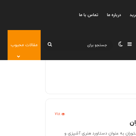
رید
درباره ما
تماس با ما
نوارکناری
تغییر پوسته
جستجو
مقالات محبوب
برای
718
ان
توران به عنوان دستاورد هنری آشپزی و