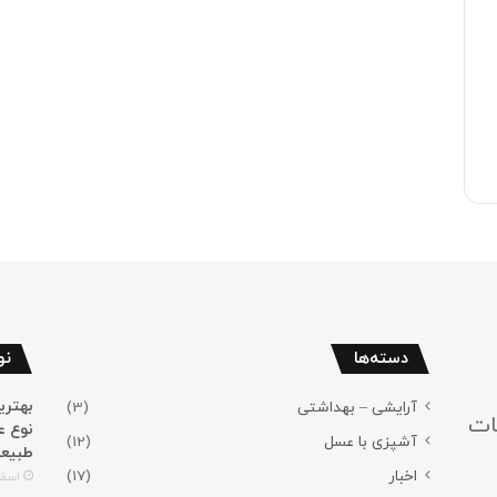
دسته‌ها
نو
آرایشی – بهداشتی
(3)
ات
نوع ع
آشپزی با عسل
(12)
طبیع
اخبار
(17)
اسفند 4,